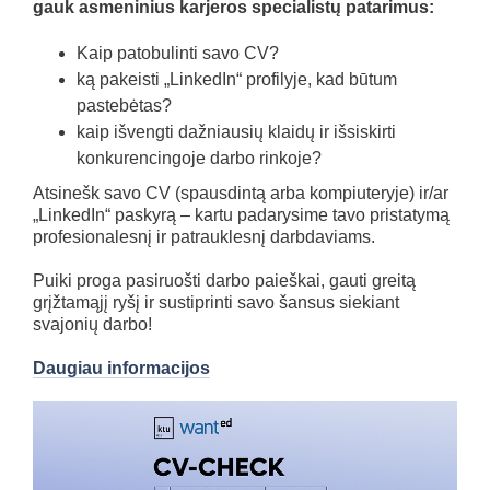
gauk asmeninius karjeros specialistų patarimus:
Kaip patobulinti savo CV?
ką pakeisti „LinkedIn“ profilyje, kad būtum
pastebėtas?
kaip išvengti dažniausių klaidų ir išsiskirti
konkurencingoje darbo rinkoje?
Atsinešk savo CV (spausdintą arba kompiuteryje) ir/ar
„LinkedIn“ paskyrą – kartu padarysime tavo pristatymą
profesionalesnį ir patrauklesnį darbdaviams.
Puiki proga pasiruošti darbo paieškai, gauti greitą
grįžtamąjį ryšį ir sustiprinti savo šansus siekiant
svajonių darbo!
Daugiau informacijos