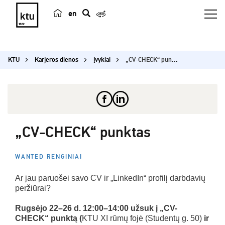
en
p
a
i
KTU
Karjeros dienos
Įvykiai
„CV-CHECK“ punktas
e
š
k
a
„CV-CHECK“ punktas
WANTED RENGINIAI
Ar jau paruošei savo CV ir „LinkedIn“ profilį darbdavių
peržiūrai?
Rugsėjo 22–26 d. 12:00–14:00 užsuk į „CV-
CHECK“ punktą (
KTU XI rūmų fojė (Studentų g. 50)
ir