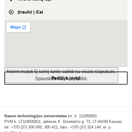
Įtraukti į iCal
Norint matyti šį turinį turite sutikti su visais slapukais.
Pasiūlyk įvykį!
Spauskite čia, kad sutikti.
Kauno technologijos universitetas
įm. k. 111950581
PVM k. LT119505811, adresas K. Donelaičio g. 73, LT-44249 Kaunas
tel. +370 (37) 300 000, 300 421, faks. +370 (37) 324 144, el. p.