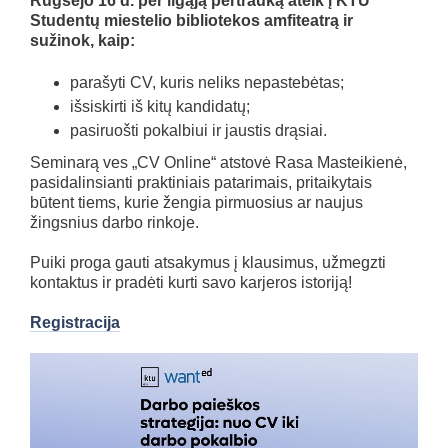
Rugsėjo 16 d. per ilgąją pertrauką ateik į KTU
Studentų miestelio bibliotekos amfiteatrą ir
sužinok, kaip:
parašyti CV, kuris neliks nepastebėtas;
išsiskirti iš kitų kandidatų;
pasiruošti pokalbiui ir jaustis drąsiai.
Seminarą ves „CV Online“ atstovė Rasa Masteikienė,
pasidalinsianti praktiniais patarimais, pritaikytais
būtent tiems, kurie žengia pirmuosius ar naujus
žingsnius darbo rinkoje.
Puiki proga gauti atsakymus į klausimus, užmegzti
kontaktus ir pradėti kurti savo karjeros istoriją!
Registracija