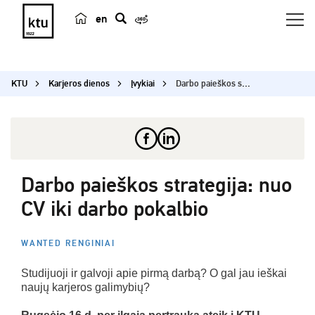
en
p
a
i
KTU
Karjeros dienos
Įvykiai
Darbo paieškos strategija: nuo CV iki darbo poka...
e
š
k
a
Darbo paieškos strategija: nuo
CV iki darbo pokalbio
WANTED RENGINIAI
Studijuoji ir galvoji apie pirmą darbą? O gal jau ieškai
naujų karjeros galimybių?