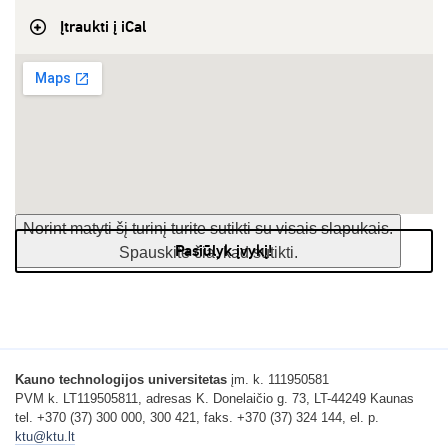
Įtraukti į iCal
Norint matyti šį turinį turite sutikti su visais slapukais.
Pasiūlyk įvykį!
Spauskite čia, kad sutikti.
Kauno technologijos universitetas
įm. k. 111950581
PVM k. LT119505811, adresas K. Donelaičio g. 73, LT-44249 Kaunas
tel. +370 (37) 300 000, 300 421, faks. +370 (37) 324 144, el. p.
ktu@ktu.lt