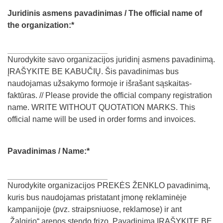
Juridinis asmens pavadinimas / The official name of
the organization:
*
Nurodykite savo organizacijos juridinį asmens pavadinimą.
ĮRAŠYKITE BE KABUČIŲ. Šis pavadinimas bus
naudojamas užsakymo formoje ir išrašant sąskaitas-
faktūras. // Please provide the official company registration
name. WRITE WITHOUT QUOTATION MARKS. This
official name will be used in order forms and invoices.
Pavadinimas / Name:
*
Nurodykite organizacijos PREKĖS ŽENKLO pavadinimą,
kuris bus naudojamas pristatant įmonę reklaminėje
kampanijoje (pvz. straipsniuose, reklamose) ir ant
„Žalgirio“ arenos stendo frizo. Pavadinimą ĮRAŠYKITE BE