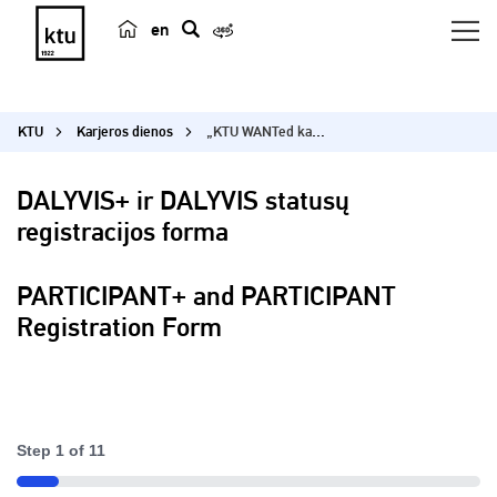
en
p
a
i
KTU
Karjeros dienos
„KTU WANTed karjeros dienos 2026“ DALYVIS ir DALYVIS+ statusų registracijos forma
e
š
k
DALYVIS+ ir DALYVIS statusų
a
registracijos forma
PARTICIPANT+ and PARTICIPANT
Registration Form
Step
1
of
11
9%