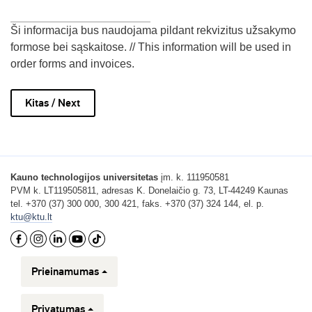
Ši informacija bus naudojama pildant rekvizitus užsakymo
formose bei sąskaitose. // This information will be used in
order forms and invoices.
Step
Kauno technologijos universitetas
įm. k. 111950581
1
PVM k. LT119505811, adresas K. Donelaičio g. 73, LT-44249 Kaunas
of
tel. +370 (37) 300 000, 300 421, faks. +370 (37) 324 144, el. p.
11,
ktu@ktu.lt
Prieinamumas
Privatumas