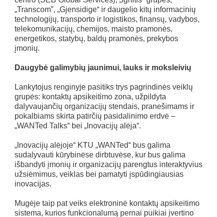
„Transcom”, „Gjensidige“ ir daugelio kitų informacinių
technologijų, transporto ir logistikos, finansų, vadybos,
telekomunikacijų, chemijos, maisto pramonės,
energetikos, statybų, baldų pramonės, prekybos
įmonių.
Daugybė galimybių jaunimui, lauks ir moksleivių
Lankytojus renginyje pasitiks trys pagrindinės veiklų
grupės: kontaktų apsikeitimo zona, užpildyta
dalyvaujančių organizacijų stendais, pranešimams ir
pokalbiams skirta patirčių pasidalinimo erdvė –
„WANTed Talks“ bei „Inovacijų alėja“.
„Inovacijų alėjoje“ KTU „WANTed“ bus galima
sudalyvauti kūrybinėse dirbtuvėse, kur bus galima
išbandyti įmonių ir organizacijų parengtus interaktyvius
užsiėmimus, veiklas bei pamatyti įspūdingiausias
inovacijas.
Mugėje taip pat veiks elektroninė kontaktų apsikeitimo
sistema, kurios funkcionalumą pernai puikiai įvertino