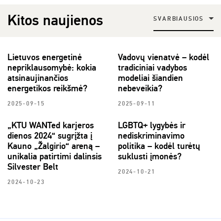
Kitos naujienos
SVARBIAUSIOS
Lietuvos energetinė
Vadovų vienatvė – kodėl
nepriklausomybė: kokia
tradiciniai vadybos
atsinaujinančios
modeliai šiandien
energetikos reikšmė?
nebeveikia?
2025-09-15
2025-09-11
„KTU WANTed karjeros
LGBTQ+ lygybės ir
dienos 2024“ sugrįžta į
nediskriminavimo
Kauno „Žalgirio“ areną –
politika – kodėl turėtų
unikalia patirtimi dalinsis
suklusti įmonės?
Silvester Belt
2024-10-21
2024-10-23