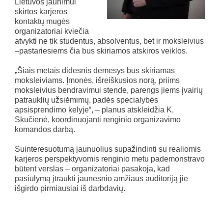
Lietuvos jaunimui
skirtos karjeros
kontaktų mugės
organizatoriai kviečia
atvykti ne tik studentus, absolventus, bet ir moksleivius
–pastariesiems čia bus skiriamos atskiros veiklos.
„Šiais metais didesnis dėmesys bus skiriamas
moksleiviams. Įmonės, išreiškusios norą, priims
moksleivius bendravimui stende, parengs jiems įvairių
patrauklių užsiėmimų, padės specialybės
apsisprendimo kelyje“, – planus atskleidžia K.
Skučienė, koordinuojanti renginio organizavimo
komandos darbą.
Suinteresuotumą jaunuolius supažindinti su realiomis
karjeros perspektyvomis renginio metu pademonstravo
būtent verslas – organizatoriai pasakoja, kad
pasiūlymą įtraukti jaunesnio amžiaus auditoriją jie
išgirdo pirmiausiai iš darbdavių.