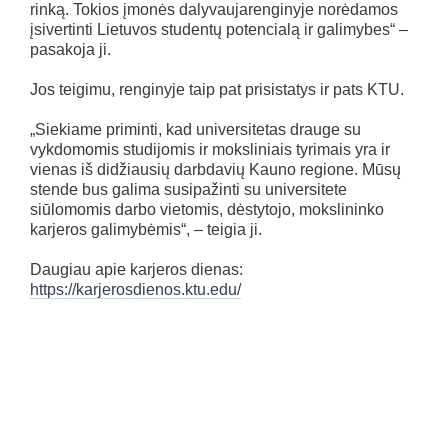
rinką. Tokios įmonės dalyvaujarenginyje norėdamos
įsivertinti Lietuvos studentų potencialą ir galimybes“ –
pasakoja ji.
Jos teigimu, renginyje taip pat prisistatys ir pats KTU.
„Siekiame priminti, kad universitetas drauge su
vykdomomis studijomis ir moksliniais tyrimais yra ir
vienas iš didžiausių darbdavių Kauno regione. Mūsų
stende bus galima susipažinti su universitete
siūlomomis darbo vietomis, dėstytojo, mokslininko
karjeros galimybėmis“, – teigia ji.
Daugiau apie karjeros dienas:
https://karjerosdienos.ktu.edu/