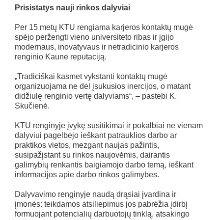
Prisistatys nauji rinkos dalyviai
Per 15 metų KTU rengiama karjeros kontaktų mugė
spėjo peržengti vieno universiteto ribas ir įgijo
modernaus, inovatyvaus ir netradicinio karjeros
renginio Kaune reputaciją.
„Tradiciškai kasmet vykstanti kontaktų mugė
organizuojama ne dėl įsukusios inercijos, o matant
didžiulę renginio vertę dalyviams“, – pastebi K.
Skučienė.
KTU renginyje įvykę susitikimai ir pokalbiai ne vienam
dalyviui pagelbėjo ieškant patrauklios darbo ar
praktikos vietos, mezgant naujas pažintis,
susipažįstant su rinkos naujovėmis, dairantis
galimybių renkantis baigiamojo darbo temą, ieškant
informacijos apie darbo rinkos galimybes.
Dalyvavimo renginyje naudą drąsiai įvardina ir
įmonės: teikdamos atsiliepimus jos pabrėžia įdirbį
formuojant potencialių darbuotojų tinklą, atsakingo