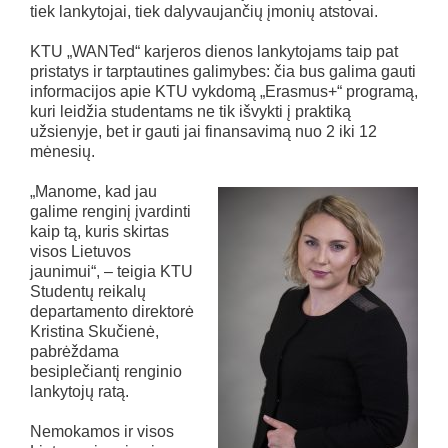
tiek lankytojai, tiek dalyvaujančių įmonių atstovai.
KTU „WANTed“ karjeros dienos lankytojams taip pat
pristatys ir tarptautines galimybes: čia bus galima gauti
informacijos apie KTU vykdomą „Erasmus+“ programą,
kuri leidžia studentams ne tik išvykti į praktiką
užsienyje, bet ir gauti jai finansavimą nuo 2 iki 12
mėnesių.
„Manome, kad jau
galime renginį įvardinti
kaip tą, kuris skirtas
visos Lietuvos
jaunimui“, – teigia KTU
Studentų reikalų
departamento direktorė
Kristina Skučienė,
pabrėždama
besiplečiantį renginio
lankytojų ratą.
Nemokamos ir visos