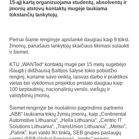
15-ąjį kartą organizuojama studentų, absolventų ir
įmonių atstovų kontaktų mugėje laukiama
tūkstančių lankytojų.
Pernai šiame renginyje apsilankė daugiau kaip 9 tūkst.
žmonių, panašaus lankytojų skaičiaus tikimasi sulaukti
ir šiemet.
KTU „WANTed“ kontaktų mugė per 15 metų sugebėjo
išaugti į didžiausią Baltijos šalyse tokio pobūdžio
renginį, kuriame savo veiklą, laisvas darbo ir praktikos
vietas bei vykdomus projektus pristato daugiau kaip
100 tarptautinių, nacionalinių verslo, viešųjų ir
valstybinių įmonių.
Šiemet renginyje be nuolatinio pagrindinio partnerio
„ABB“ laukiama tokių žymių įmonių, kaip „Continental
Automotive Lithuania“, „Hella Lithuania“, „Centric IT
Solutions Lithuania“, „TransUnion Lithuania”, „Metso”,
„Palink”, kuri valdo IKI tinklą, SEB grupės paslaugų
centro (SEB Global Services), „Ignitis” grupės,