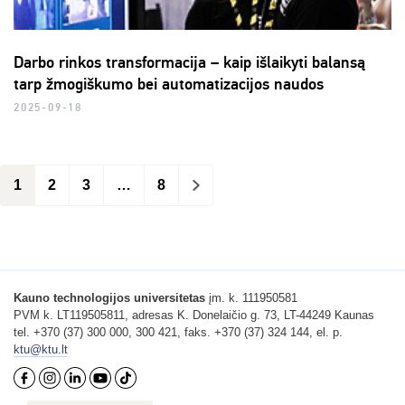
Darbo rinkos transformacija – kaip išlaikyti balansą
tarp žmogiškumo bei automatizacijos naudos
2025-09-18
1
2
3
…
8
>
Kauno technologijos universitetas
įm. k. 111950581
PVM k. LT119505811, adresas K. Donelaičio g. 73, LT-44249 Kaunas
tel. +370 (37) 300 000, 300 421, faks. +370 (37) 324 144, el. p.
ktu@ktu.lt