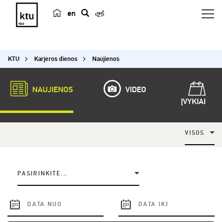
en
p
a
i
KTU
Karjeros dienos
Naujienos
e
š
k
NAUJIENOS
VIDEO
a
ĮVYKIAI
VISOS
PASIRINKITE...