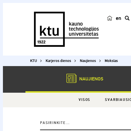
en
p
a
i
e
š
KTU
Karjeros dienos
Naujienos
Mokslas
k
a
NAUJIENOS
VISOS
SVARBIAUSI
PASIRINKITE...