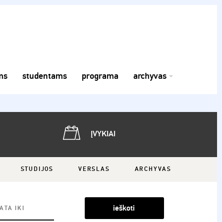
ms
studentams
programa
archyvas
ĮVYKIAI
STUDIJOS
VERSLAS
ARCHYVAS
ieškoti