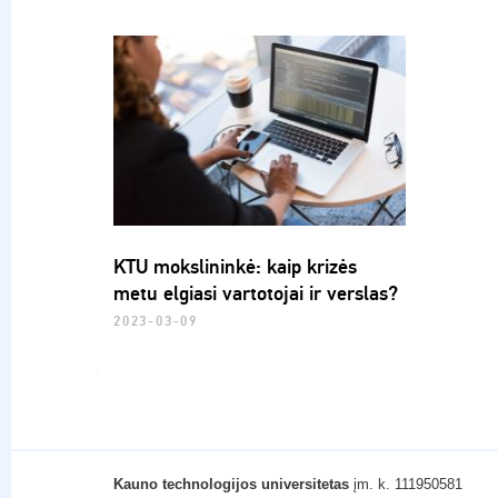
KTU mokslininkė: kaip krizės
metu elgiasi vartotojai ir verslas?
2023-03-09
Kauno technologijos universitetas
įm. k. 111950581