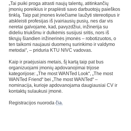
„Tai puiki proga atrasti naujų talentų, atitinkančių
įmonių poreikius ir praplėsti savo darbuotojų paieškos
tinklą. Taip pat įmones kviečiame laužyti stereotipus ir
atskleisti profesijas iš įvairiausių pusių, nes dar vis
neretai galvojame, kad, pavyzdžiui, inžinerija su
dideliu triukšmu ir dulkėmis susijusi sritis, nors iš
tikrųjų šiandien inžinerinės įmonės – robotizuotos, o
ten taikomi naujausi duomenų surinkimo ir valdymo
metodai“, – priduria KTU NIVC vadovas.
Kaip ir praėjusiais metais, šį kartą taip pat bus
organizuojami įmonių apdovanojimai trijose
kategorijose: „The most WANTed Look“, „The most
WANTed Friend“ bei „The most WANTed“ –
nominacija, kurioje apdovanojama daugiausiai CV ir
kontaktų sulaukusi įmonė.
Registracijos nuoroda
čia.