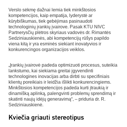
Verslo sėkmę dažnai lemia tiek minkštosios
kompetencijos, kaip empatija, lyderystė ar
kūrybiškumas, tiek gebėjimas pasinaudoti
technologinių įrankių įvairove. Pasak KTU NIVC
Partnerysčių plėtros skyriaus vadovės dr. Rimantės
Sedziniauskienės, abi kompetencijų rūšys papildo
viena kitą ir yra esminės siekiant inovatyvios ir
konkurencingos organizacijos veiklos.
„Įrankių įvairovė padeda optimizuoti procesus, suteikia
lankstumo, kai siekiama greitai įgyvendinti
technologines inovacijas arba dirbti su specifiniais
klientų poreikiais ir leidžia išlikti konkurencingiems.
Minkštosios kompetencijos padeda kurti įtraukią ir
dinamišką aplinką, palengvinti problemų sprendimą ir
skatinti naujų idėjų generavimą“, – priduria dr. R.
Sedziniauskienė.
Kviečia griauti stereotipus