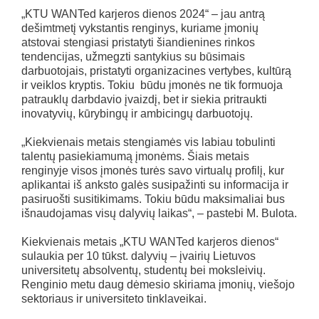
„KTU WANTed karjeros dienos 2024“ – jau antrą
dešimtmetį vykstantis renginys, kuriame įmonių
atstovai stengiasi pristatyti šiandienines rinkos
tendencijas, užmegzti santykius su būsimais
darbuotojais, pristatyti organizacines vertybes, kultūrą
ir veiklos kryptis. Tokiu būdu įmonės ne tik formuoja
patrauklų darbdavio įvaizdį, bet ir siekia pritraukti
inovatyvių, kūrybingų ir ambicingų darbuotojų.
„Kiekvienais metais stengiamės vis labiau tobulinti
talentų pasiekiamumą įmonėms. Šiais metais
renginyje visos įmonės turės savo virtualų profilį, kur
aplikantai iš anksto galės susipažinti su informacija ir
pasiruošti susitikimams. Tokiu būdu maksimaliai bus
išnaudojamas visų dalyvių laikas“, – pastebi M. Bulota.
Kiekvienais metais „KTU WANTed karjeros dienos“
sulaukia per 10 tūkst. dalyvių – įvairių Lietuvos
universitetų absolventų, studentų bei moksleivių.
Renginio metu daug dėmesio skiriama įmonių, viešojo
sektoriaus ir universiteto tinklaveikai.