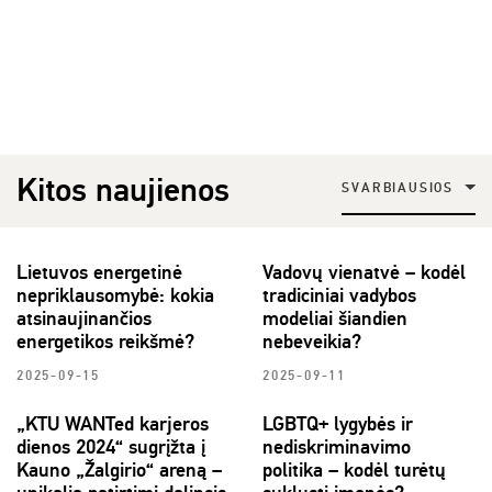
Kitos naujienos
SVARBIAUSIOS
Lietuvos energetinė
Vadovų vienatvė – kodėl
nepriklausomybė: kokia
tradiciniai vadybos
atsinaujinančios
modeliai šiandien
energetikos reikšmė?
nebeveikia?
2025-09-15
2025-09-11
„KTU WANTed karjeros
LGBTQ+ lygybės ir
dienos 2024“ sugrįžta į
nediskriminavimo
Kauno „Žalgirio“ areną –
politika – kodėl turėtų