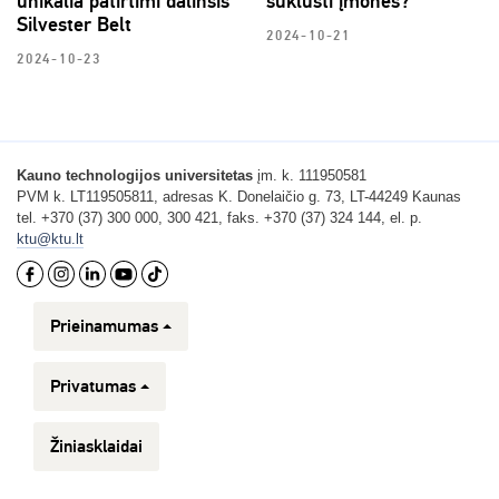
unikalia patirtimi dalinsis
suklusti įmonės?
Silvester Belt
2024-10-21
2024-10-23
Kauno technologijos universitetas
įm. k. 111950581
PVM k. LT119505811, adresas K. Donelaičio g. 73, LT-44249 Kaunas
tel. +370 (37) 300 000, 300 421, faks. +370 (37) 324 144, el. p.
ktu@ktu.lt
Prieinamumas
Privatumas
Žiniasklaidai