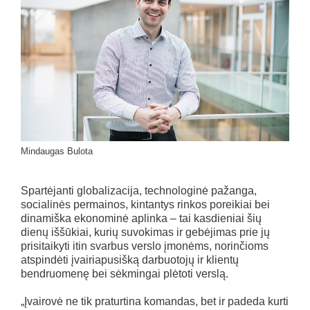
Mindaugas Bulota
Spartėjanti globalizacija, technologinė pažanga,
socialinės permainos, kintantys rinkos poreikiai bei
dinamiška ekonominė aplinka – tai kasdieniai šių
dienų iššūkiai, kurių suvokimas ir gebėjimas prie jų
prisitaikyti itin svarbus verslo įmonėms, norinčioms
atspindėti įvairiapusišką darbuotojų ir klientų
bendruomenę bei sėkmingai plėtoti verslą.
„Įvairovė ne tik praturtina komandas, bet ir padeda kurti