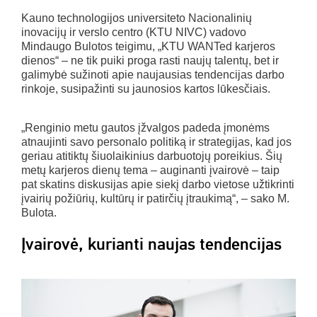
Kauno technologijos universiteto Nacionalinių
inovacijų ir verslo centro (KTU NIVC) vadovo
Mindaugo Bulotos teigimu, „KTU WANTed karjeros
dienos“ – ne tik puiki proga rasti naujų talentų, bet ir
galimybė sužinoti apie naujausias tendencijas darbo
rinkoje, susipažinti su jaunosios kartos lūkesčiais.
„Renginio metu gautos įžvalgos padeda įmonėms
atnaujinti savo personalo politiką ir strategijas, kad jos
geriau atitiktų šiuolaikinius darbuotojų poreikius. Šių
metų karjeros dienų tema – auginanti įvairovė – taip
pat skatins diskusijas apie siekį darbo vietose užtikrinti
įvairių požiūrių, kultūrų ir patirčių įtraukimą“, – sako M.
Bulota.
Įvairovė, kurianti naujas tendencijas