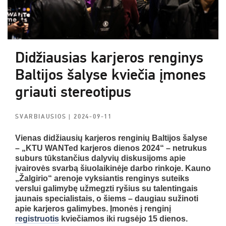
Didžiausias karjeros renginys
Baltijos šalyse kviečia įmones
griauti stereotipus
SVARBIAUSIOS
| 2024-09-11
Vienas didžiausių karjeros renginių Baltijos šalyse
– „KTU WANTed karjeros dienos 2024“ – netrukus
suburs tūkstančius dalyvių diskusijoms apie
įvairovės svarbą šiuolaikinėje darbo rinkoje. Kauno
„Žalgirio“ arenoje vyksiantis renginys suteiks
verslui galimybę užmegzti ryšius su talentingais
jaunais specialistais, o šiems – daugiau sužinoti
apie karjeros galimybes. Įmonės į renginį
registruotis
kviečiamos iki rugsėjo 15 dienos.