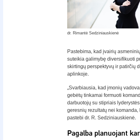
dr. Rimantė Sedziniauskienė
Pastebima, kad įvairių asmeninių 
suteikia galimybę diversifikuoti 
skirtingų perspektyvų ir patirčių 
aplinkoje.
„Svarbiausia, kad įmonių vadovai,
gebėtų tinkamai formuoti komanda
darbuotojų su stipriais lyderystės
geresnių rezultatų nei komanda, ku
pastebi dr. R. Sedziniauskienė.
Pagalba planuojant kar