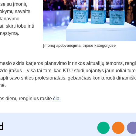
ose su įmonių
okymų savaitė,
planavimo
, skirti tobulinti
į mąstymą.
Įmonių apdovanojimai trijose kategorijose
esio skiria karjeros planavimo ir rinkos aktualijų temoms, reng
zdo įrašus – visa tai tam, kad KTU studijuojantys jaunuoliai turė
tapti savo srities profesionalais, gebančiais konkuruoti dinamišk
nė.
os dienų renginius rasite
čia.