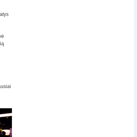
atys
vė
ią
usiai