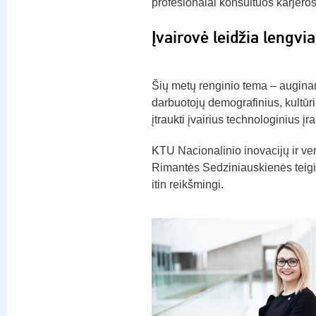
profesionalai konsultuos karjero
Įvairovė leidžia lengvia
Šių metų renginio tema – auginanti
darbuotojų demografinius, kultūri
įtraukti įvairius technologinius įr
KTU Nacionalinio inovacijų ir ver
Rimantės Sedziniauskienės teigim
itin reikšmingi.