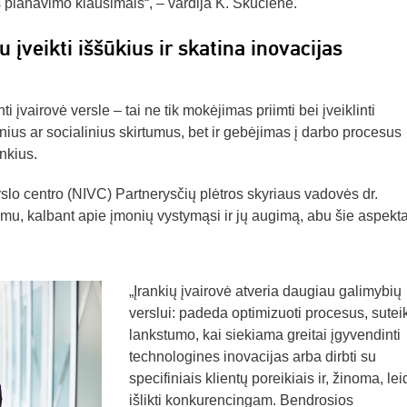
s planavimo klausimais“, – vardija K. Skučienė.
u įveikti iššūkius ir skatina inovacijas
 įvairovė versle – tai ne tik mokėjimas priimti bei įveiklinti
nius ar socialinius skirtumus, bet ir gebėjimas į darbo procesus
ankius.
slo centro (NIVC) Partnerysčių plėtros skyriaus vadovės dr.
u, kalbant apie įmonių vystymąsi ir jų augimą, abu šie aspekta
„Įrankių įvairovė atveria daugiau galimybių
verslui: padeda optimizuoti procesus, sutei
lankstumo, kai siekiama greitai įgyvendinti
technologines inovacijas arba dirbti su
specifiniais klientų poreikiais ir, žinoma, lei
išlikti konkurencingam. Bendrosios