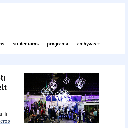
ms
studentams
programa
archyvas
ti
lt
i ir
eros