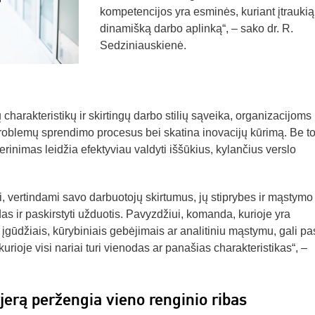
kompetencijos yra esminės, kuriant įtraukią 
dinamišką darbo aplinką“, – sako dr. R.
Sedziniauskienė.
charakteristikų ir skirtingų darbo stilių sąveika, organizacijoms
problemų sprendimo procesus bei skatina inovacijų kūrimą. Be to
derinimas leidžia efektyviau valdyti iššūkius, kylančius verslo
 vertindami savo darbuotojų skirtumus, jų stiprybes ir mąstymo s
s ir paskirstyti užduotis. Pavyzdžiui, komanda, kurioje yra
 įgūdžiais, kūrybiniais gebėjimais ar analitiniu mąstymu, gali pas
rioje visi nariai turi vienodas ar panašias charakteristikas“, –
jerą peržengia vieno renginio ribas