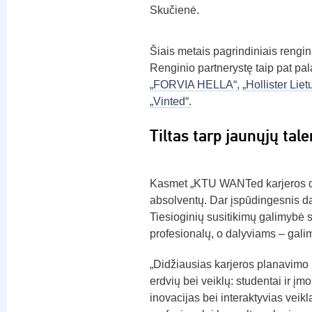
Skučienė.
Šiais metais pagrindiniais rengin
Renginio partnerystę taip pat pa
„FORVIA HELLA“,
„Hollister Liet
„Vinted“.
Tiltas tarp jaunųjų tale
Kasmet „KTU WANTed karjeros dien
absolventų. Dar įspūdingesnis dal
Tiesioginių susitikimų galimybė 
profesionalų, o dalyviams – galim
„Didžiausias karjeros planavimo r
erdvių bei veiklų: studentai ir įm
inovacijas bei interaktyvias veik