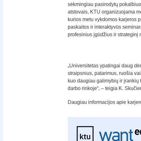
sėkmingiau pasirodytų pokalbiu
atstovais, KTU organizuojama m
kurios metu vykdomos karjeros 
paskaitos ir interaktyvūs seminarai
profesinius įgūdžius ir strategin
„Universitetas ypatingai daug dėm
straipsnius, patarimus, ruošia vai
kuo daugiau galimybių ir įrankių 
darbo rinkoje“, – teigia K. Skučie
Daugiau informacijos apie karjer