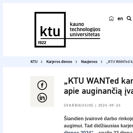
en
p
a
i
e
š
KTU
Karjeros dienos
Naujienos
„KTU WANTed kar
k
a
„KTU WANTed karje
apie auginančią įva
SVARBIAUSIOS
| 2024-09-24
Šiandien įvairovė darbo rinkoj
augimui. Tad didžiausias karje
dienos 2024“
– spalio 23 dieną