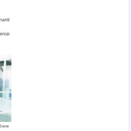
nanti
iniai
čienė