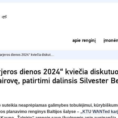
apie renginį
įmonė
jeros dienos 2024“ kviečia diskut...
ros dienos 2024“ kviečia diskutuo
irovę, patirtimi dalinsis Silvester Be
e suteikia neaprėpiamas galimybes tobulėjimui, kūrybiškumu
ros planavimo renginys Baltijos šalyse –
„KTU WANTed karj
 Kauno „Žalgirio“ arenoje savo įžvalgomis apie auginančią