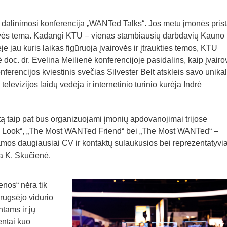
es dalinimosi konferencija „WANTed Talks“. Jos metu įmonės prist
rovės tema. Kadangi KTU – vienas stambiausių darbdavių Kauno
e jau kuris laikas figūruoja įvairovės ir įtraukties temos, KTU
doc. dr. Evelina Meilienė konferencijoje pasidalins, kaip įvairo
nferencijos kviestinis svečias Silvester Belt atskleis savo unikal
elevizijos laidų vedėja ir internetinio turinio kūrėja Indrė
artą taip pat bus organizuojami įmonių apdovanojimai trijose
 Look“, „The Most WANTed Friend“ bei „The Most WANTed“ –
mos daugiausiai CV ir kontaktų sulaukusios bei reprezentatyvia
ia K. Skučienė.
nos“ nėra tik
rugsėjo vidurio
tams ir jų
entai kuo