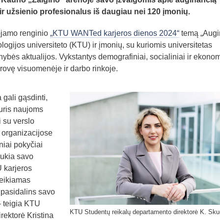
 ir užsienio profesionalus iš daugiau nei 120 įmonių.
uojamo renginio
„KTU WANTed karjeros dienos 2024“
temą „Augi
ogijos universiteto (KTU) ir įmonių, su kuriomis universitetas
ybės aktualijos. Vykstantys demografiniai, socialiniai ir ekonom
irovę visuomenėje ir darbo rinkoje.
 gali gąsdinti,
duris naujoms
su verslo
 organizacijose
niai pokyčiai
aukia savo
 karjeros
teikiamas
 pasidalins savo
 – teigia KTU
KTU Studentų reikalų departamento direktorė K. Sku
rektorė Kristina