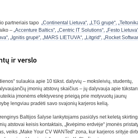
io partneriais tapo
„Continental Lietuva“,
„LTG grupė“,
„Teltonika
laiko –
„Accenture Baltics“,
„Centric IT Solutions“,
„Festo Lietuva“
uva“,
„Ignitis grupė“,
„MARS LIETUVA“,
„Litgrid“,
„Rocket Softwar
ntų ir verslo
os“ sulaukia apie 10 tūkst. dalyvių – moksleivių, studentų,
yvaujančių įmonių atstovų skaičius – jų dalyvauja apie tūkstant
suteikia įmonėms efektyvesnę prieigą prie motyvuotų jaunų
ybę lengviau pradėti savo svajonių karjeros kelią.
enginys Baltijos šalyse lankytojams pasiūlys net keletą skirtin
onių atstovai keisis kontaktais, „Įkvėpimo erdvėje“ įmonės pristat
las, veiks „Make Your CV WANTed“ zona, kur karjeros srityje dir