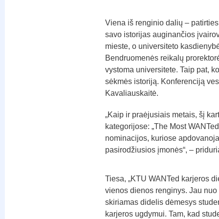
Viena iš renginio dalių – patirti
savo istorijas auginančios įvai
mieste, o universiteto kasdienybėj
Bendruomenės reikalų prorektorė 
vystoma universitete. Taip pat, ko
sėkmės istoriją. Konferenciją ves t
Kavaliauskaitė.
„Kaip ir praėjusiais metais, šį k
kategorijose: „The Most WANTed
nominacijos, kuriose apdovanoja
pasirodžiusios įmonės“, – pridur
Tiesa, „KTU WANTed karjeros die
vienos dienos renginys. Jau nuo 
skiriamas didelis dėmesys studen
karjeros ugdymui. Tam, kad stud