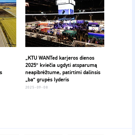
„KTU WANTed karjeros dienos
2025“ kviečia ugdyti atsparumą
s
neapibrėžtume, patirtimi dalinsis
„ba“ grupės lyderis
2025-09-08