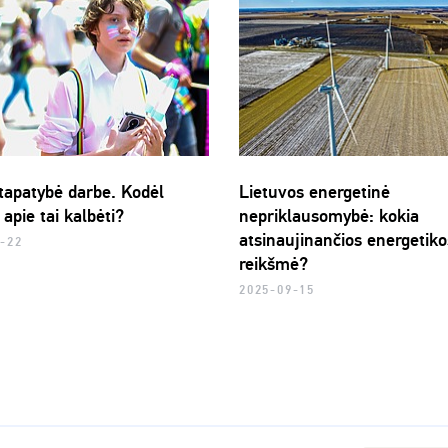
 tapatybė darbe. Kodėl
Lietuvos energetinė
apie tai kalbėti?
nepriklausomybė: kokia
atsinaujinančios energetiko
-22
reikšmė?
2025-09-15