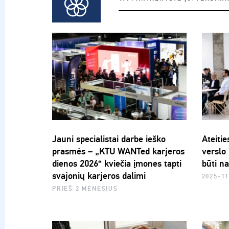
Jauni specialistai darbe ieško
Ateiti
prasmės – „KTU WANTed karjeros
verslo 
dienos 2026“ kviečia įmones tapti
būti n
svajonių karjeros dalimi
2025-11
PRIEŠ 2 MĖNESIUS