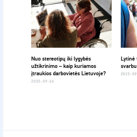
Nuo stereotipų iki lygybės
Lytinė
užtikrinimo – kaip kuriamos
svarbu 
įtraukios darbovietės Lietuvoje?
2025-09
2025-09-26