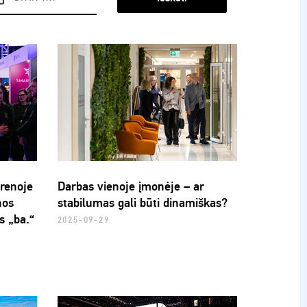
arenoje
Darbas vienoje įmonėje – ar
nos
stabilumas gali būti dinamiškas?
s „ba.“
2025-09-29