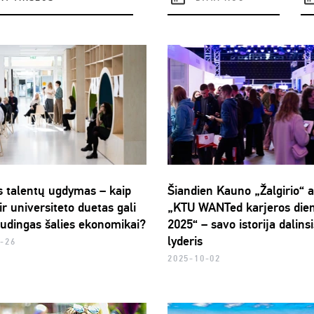
es talentų ugdymas – kaip
Šiandien Kauno „Žalgirio“ 
ir universiteto duetas gali
„KTU WANTed karjeros die
audingas šalies ekonomikai?
2025“ – savo istorija dalinsi
lyderis
-26
2025-10-02