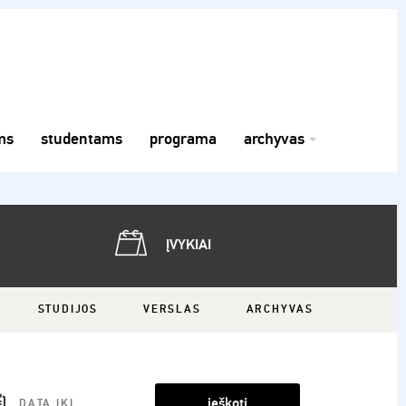
ms
studentams
programa
archyvas
ĮVYKIAI
STUDIJOS
VERSLAS
ARCHYVAS
ieškoti