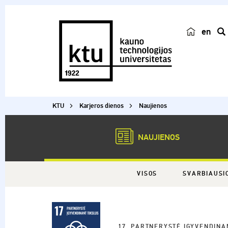
en
p
a
i
e
š
KTU
Karjeros dienos
Naujienos
k
a
NAUJIENOS
VISOS
SVARBIAUSI
17. PARTNERYSTĖ ĮGYVENDINA