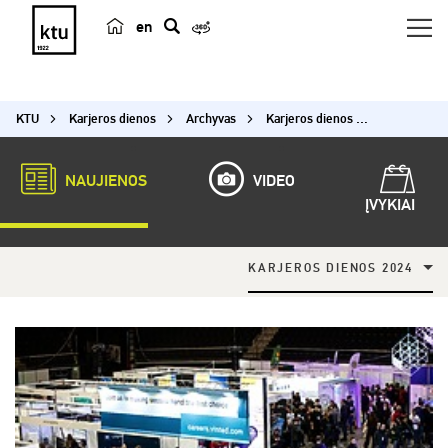
en
p
a
i
KTU
Karjeros dienos
Archyvas
Karjeros dienos 2024
e
š
k
NAUJIENOS
VIDEO
a
ĮVYKIAI
KARJEROS DIENOS 2024