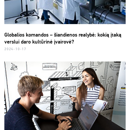
Globalios komandos – šiandienos realybė: kokią įtaką
verslui daro kultūrinė įvairovė?
2024-10-17