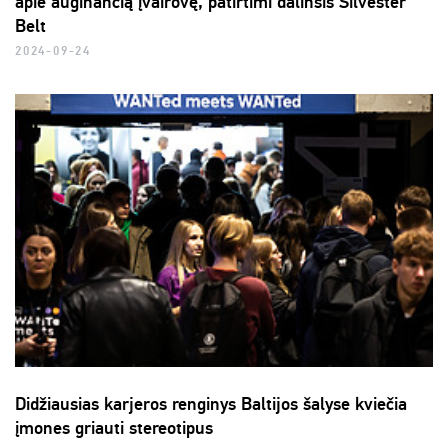
apie auginančią įvairovę, patirtimi dalinsis Silvester
Belt
2024-09-24
Didžiausias karjeros renginys Baltijos šalyse kviečia
įmones griauti stereotipus