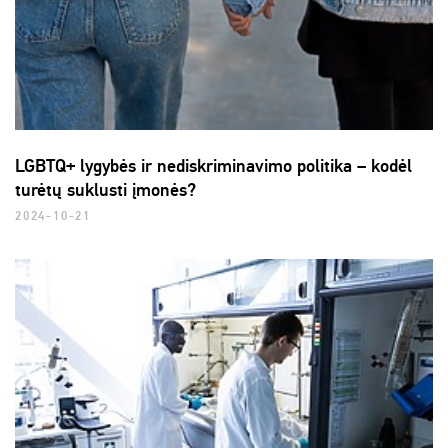
LGBTQ+ lygybės ir nediskriminavimo politika – kodėl
turėtų suklusti įmonės?
2024-10-21